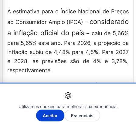
A estimativa para o Índice Nacional de Preços
considerado
ao Consumidor Amplo (IPCA) –
a inflação oficial do país
– caiu de 5,66%
para 5,65% este ano. Para 2026, a projeção da
inflação subiu de 4,48% para 4,5%. Para 2027
e 2028, as previsões são de 4% e 3,78%,
respectivamente.
A estimativa para 2025 está acima do
🍪
teto da meta de inflação que deve ser
perseguida pelo BC
Utilizamos cookies para melhorar sua experiência.
. Definida pelo
A-
A+
Aceitar
Essenciais
Conselho Monetário Nacional (CMN), a meta é
de 3%, com intervalo de tolerância de 1,5