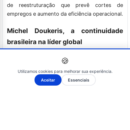
de reestruturação que prevê cortes de
empregos e aumento da eficiência operacional.
Michel Doukeris, a continuidade
brasileira na líder global
Enquanto a Heineken aposta em renovação, a
🍪
AB InBev mantém um brasileiro no comando
Utilizamos cookies para melhorar sua experiência.
há cinco anos.
A-
A+
Aceitar
Essenciais
Natural de Santa Catarina, Michel Doukeris
construiu toda a carreira dentro do grupo
Ambev e AB InBev. Ingressou na companhia
em 1996 e ocupou cargos estratégicos na
América Latina, China, Ásia-Pacífico e América