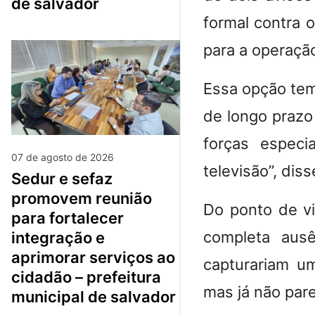
de salvador
formal contra 
para a operaçã
Essa opção tem
de longo prazo
forças especi
07 de agosto de 2026
televisão”, di
sedur e sefaz
promovem reunião
Do ponto de vi
para fortalecer
completa aus
integração e
aprimorar serviços ao
capturariam um
cidadão – prefeitura
mas já não par
municipal de salvador