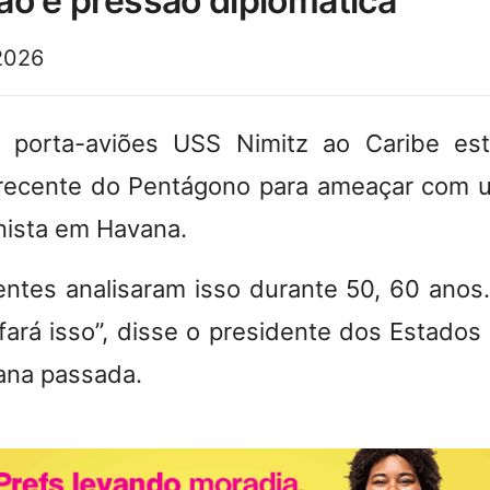
asão e pressão diplomática
2026
 porta-aviões USS Nimitz ao Caribe es
recente do Pentágono para ameaçar com um
nista em Havana.
entes analisaram isso durante 50, 60 ano
fará isso”, disse o presidente dos Estados
ana passada.