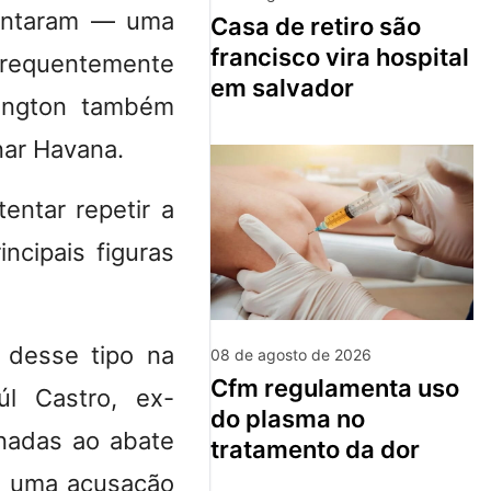
mentaram — uma
casa de retiro são
francisco vira hospital
frequentemente
em salvador
hington também
nar Havana.
entar repetir a
ncipais figuras
 desse tipo na
08 de agosto de 2026
cfm regulamenta uso
l Castro, ex-
do plasma no
onadas ao abate
tratamento da dor
am uma acusação