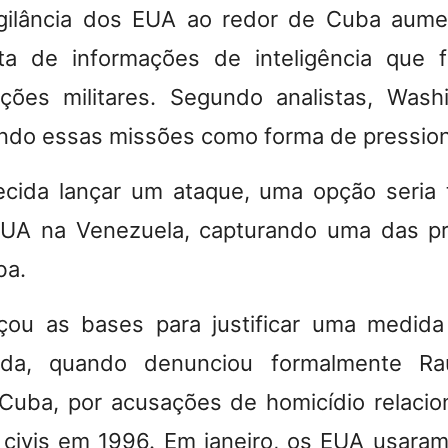
gilância dos EUA ao redor de Cuba au
ta de informações de inteligência que 
ções militares. Segundo analistas, Was
ndo essas missões como forma de pressio
ida lançar um ataque, uma opção seria t
UA na Venezuela, capturando uma das pri
ba.
çou as bases para justificar uma medida
da, quando denunciou formalmente Raú
Cuba, por acusações de homicídio relaci
 civis em 1996. Em janeiro, os EUA usar