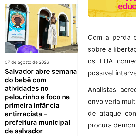
Com a perda d
sobre a libert
os EUA começa
07 de agosto de 2026
salvador abre semana
possível interv
do bebê com
atividades no
Analistas acr
pelourinho e foco na
envolveria mui
primeira infância
de ataque co
antirracista –
prefeitura municipal
procura demons
de salvador