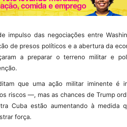
e impulso das negociações entre Washi
ação de presos políticos e a abertura da ec
ram a preparar o terreno militar e pol
enção.
editam que uma ação militar iminente é 
tos riscos —, mas as chances de Trump ord
ntra Cuba estão aumentando à medida q
trar força.