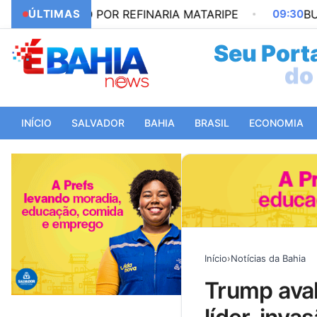
ÇÃO POR REFINARIA MATARIPE
ÚLTIMAS
09:30
BUSCANDO PR
Seu Porta
do 
INÍCIO
SALVADOR
BAHIA
BRASIL
ECONOMIA
Início
›
Notícias da Bahia
trump avalia cenários para cuba entre captura de