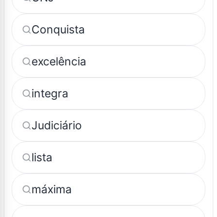
Conquista
excelência
integra
Judiciário
lista
máxima