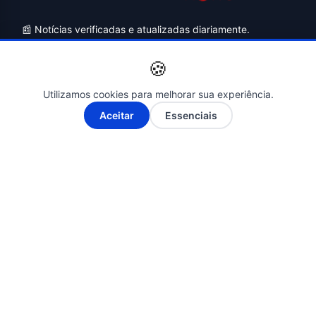
📰 Notícias verificadas e atualizadas diariamente.
📰 Cobertura completa do Brasil, Bahia, Salvador e
🍪
principais cidades da região.
📰 Compromisso com a ética, a transparência e a
Utilizamos cookies para melhorar sua experiência.
responsabilidade jornalística.
A-
A+
Aceitar
Essenciais
📰 Informações apuradas em fontes oficiais e confiáveis.
📰 Jornalismo independente, com foco no interesse
público e no combate à desinformação.
Siga-nos nas Redes Sociais