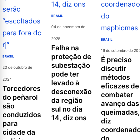
BRASIL
04 de novembro de
2025
BRASIL
falha na
19 de setembro de 20
proteção de
BRASIL
é preciso
subestação
discutir
23 de outubro de
pode ter
métodos
2024
levado à
eficazes de
torcedores
desconexão
combater
do peñarol
da região
avanço das
são
sul no dia
queimadas,
conduzidos
14, diz ons
diz
para
coordenado
cidade da
do