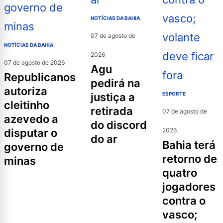
NOTÍCIAS DA BAHIA
07 de agosto de
NOTÍCIAS DA BAHIA
2026
07 de agosto de 2026
agu
republicanos
pedirá na
autoriza
justiça a
ESPORTE
cleitinho
retirada
07 de agosto de
azevedo a
do discord
disputar o
2026
do ar
bahia terá
governo de
retorno de
minas
quatro
jogadores
contra o
vasco;