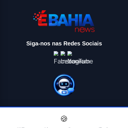
Siga-nos nas Redes Sociais
🍪
© 2026 ÉBAHIA NEWS - O SEU PORTAL DE NOTÍCIAS. Todos os
direitos reservados. | Criado por
Novatopnet