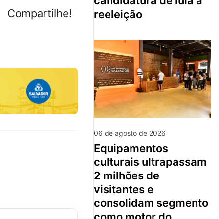
candidatura de lula à
Compartilhe!
reeleição
06 de agosto de 2026
equipamentos
culturais ultrapassam
2 milhões de
visitantes e
consolidam segmento
como motor do