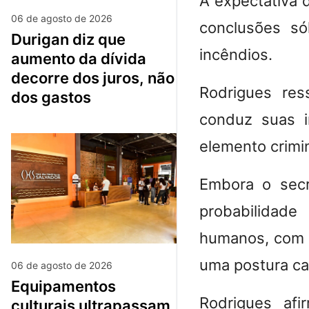
A expectativa d
06 de agosto de 2026
conclusões sól
durigan diz que
incêndios.
aumento da dívida
decorre dos juros, não
Rodrigues res
dos gastos
conduz suas i
elemento crimin
Embora o secr
probabilidad
humanos, com p
uma postura ca
06 de agosto de 2026
equipamentos
Rodrigues af
culturais ultrapassam