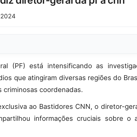
diz diretor-geral da pf à cnn
 2024
ral (PF) está intensificando as investi
dios que atingiram diversas regiões do Bras
s criminosas coordenadas.
exclusiva ao
Bastidores CNN
, o diretor-ger
mpartilhou informações cruciais sobre o