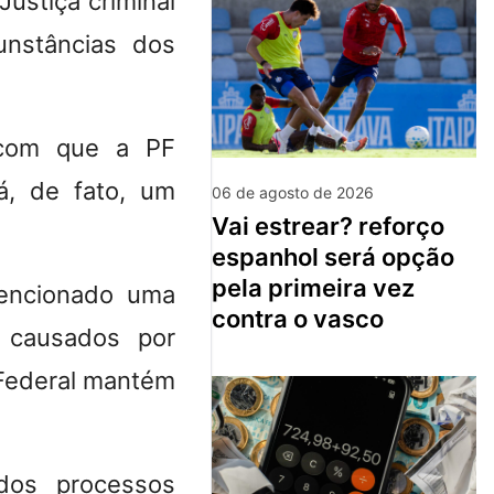
Justiça criminal
cunstâncias dos
e com que a PF
á, de fato, um
06 de agosto de 2026
vai estrear? reforço
espanhol será opção
pela primeira vez
mencionado uma
contra o vasco
 causados por
 Federal mantém
dos processos