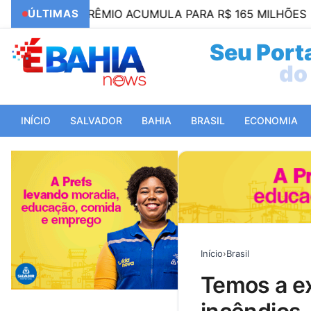
NA; PRÊMIO ACUMULA PARA R$ 165 MILHÕES
ÚLTIMAS
21:35
Seu Porta
do 
INÍCIO
SALVADOR
BAHIA
BRASIL
ECONOMIA
Início
›
Brasil
temos a expectativa desvendar autoria dos