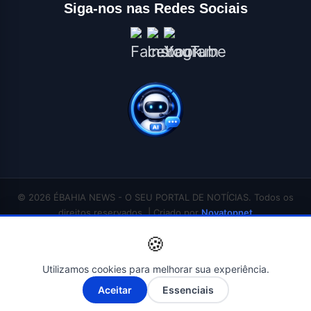
Siga-nos nas Redes Sociais
© 2026 ÉBAHIA NEWS - O SEU PORTAL DE NOTÍCIAS. Todos os
direitos reservados. | Criado por
Novatopnet
INÍCIO
SALVADOR
BAHIA
BRASIL
ECONOMIA
POLÍTICA
EDUCAÇÃO
🍪
SAÚDE
ESPORTES
ENTRETENIMENTO
CONTATO
Utilizamos cookies para melhorar sua experiência.
A-
A+
Aceitar
Essenciais