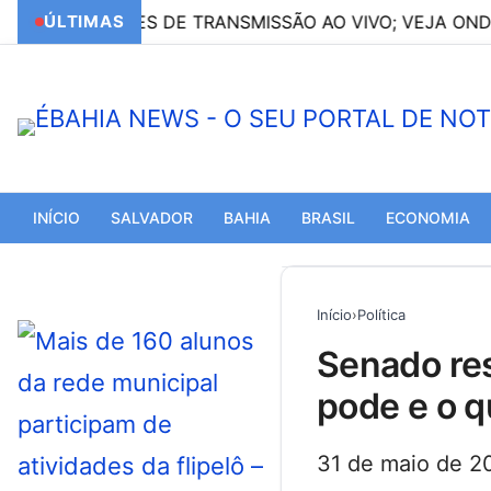
 OPÇÕES DE TRANSMISSÃO AO VIVO; VEJA ONDE ASSIST
ÚLTIMAS
INÍCIO
SALVADOR
BAHIA
BRASIL
ECONOMIA
Início
›
Política
senado restringe propaganda de bets; veja o que
pode e o 
31 de maio de 2