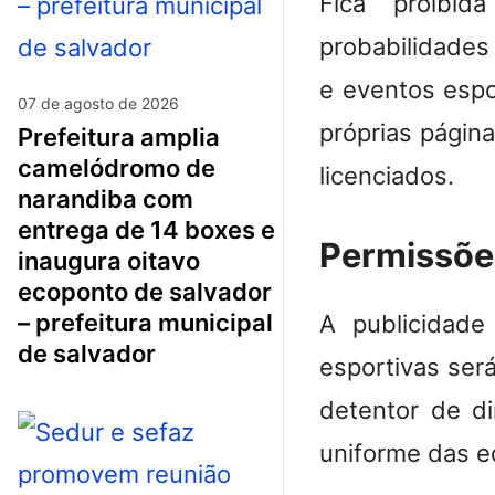
Fica proibid
probabilidades
e eventos espo
07 de agosto de 2026
próprias página
prefeitura amplia
camelódromo de
licenciados.
narandiba com
entrega de 14 boxes e
Permissõ
inaugura oitavo
ecoponto de salvador
– prefeitura municipal
A publicidade
de salvador
esportivas ser
detentor de di
uniforme das e