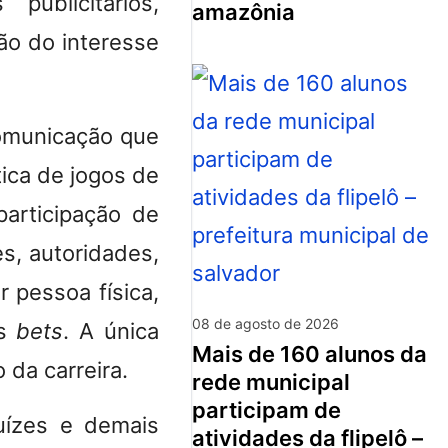
ublicitários,
amazônia
ão do interesse
omunicação que
ica de jogos de
articipação de
es, autoridades,
 pessoa física,
08 de agosto de 2026
as
bets
. A única
mais de 160 alunos da
 da carreira.
rede municipal
participam de
juízes e demais
atividades da flipelô –