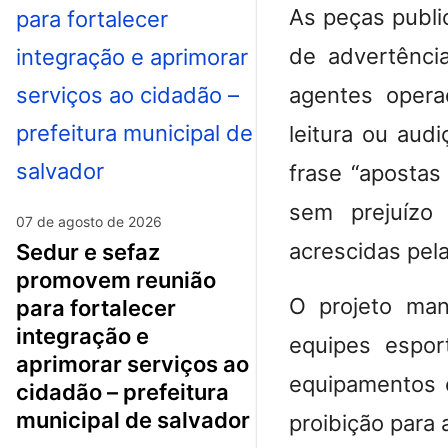
As peças public
de advertência
agentes opera
leitura ou aud
frase “apostas
sem prejuízo
07 de agosto de 2026
acrescidas pel
sedur e sefaz
promovem reunião
O projeto ma
para fortalecer
integração e
equipes espor
aprimorar serviços ao
equipamentos 
cidadão – prefeitura
municipal de salvador
proibição para