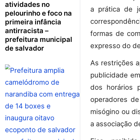
atividades no
a prática de 
pelourinho e foco na
correspondênc
primeira infância
antirracista –
formas de comu
prefeitura municipal
expresso do des
de salvador
As restrições 
publicidade em
dos horários p
operadores de 
misógino ou dis
a associação d