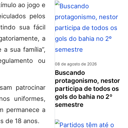
tímulo ao jogo e
eiculados pelos
indo sua fácil
gatoriamente, a
a sua família”,
egulamento ou
08 de agosto de 2026
buscando
protagonismo, nestor
sam patrocinar
participa de todos os
gols do bahia no 2º
nos uniformes,
semestre
ém permanece a
s de 18 anos.