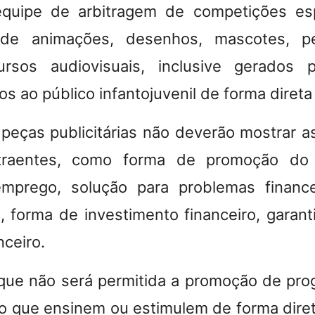
uipe de arbitragem de competições esp
e animações, desenhos, mascotes, p
ursos audiovisuais, inclusive gerados po
gidos ao público infantojuvenil de forma diret
 peças publicitárias não deverão mostrar 
traentes, como forma de promoção do 
 emprego, solução para problemas finance
l, forma de investimento financeiro, garan
nceiro.
que não será permitida a promoção de pr
 que ensinem ou estimulem de forma diret