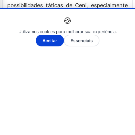
possibilidades táticas de Ceni, especialmente
se o treinador optar por uma formação mais
🍪
agressiva pelos lados do campo durante o
Utilizamos cookies para melhorar sua experiência.
segundo tempo.
A-
A+
Aceitar
Essenciais
Com a briga por posição também acirrada no
setor ofensivo – Pulga e Kike Olivera
o
atualmente são os titulares nas pontas –,
retorno de Sanabria aumenta o nível
de competitividade interna
, algo que foi
destacado pelo diretor Cadu Santoro como um
dos pilares do projeto para 2026.
Fonte: Clique aqui