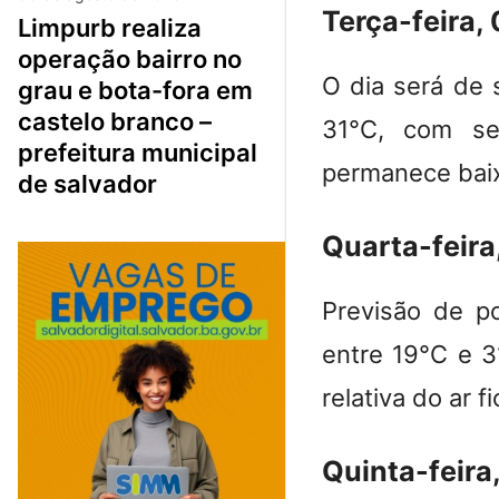
Terça-feira,
limpurb realiza
operação bairro no
O dia será de 
grau e bota-fora em
castelo branco –
31°C, com se
prefeitura municipal
permanece baix
de salvador
Quarta-feira
Previsão de p
entre 19°C e 
relativa do ar 
Quinta-feira