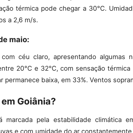
ção térmica pode chegar a 30°C. Umidade
s a 2,6 m/s.
de maio:
com céu claro, apresentando algumas n
ntre 20°C e 32°C, com sensação térmica 
r permanece baixa, em 33%. Ventos sopram
r em Goiânia?
 marcada pela estabilidade climática e
uvas e com umidade do ar constantemente 