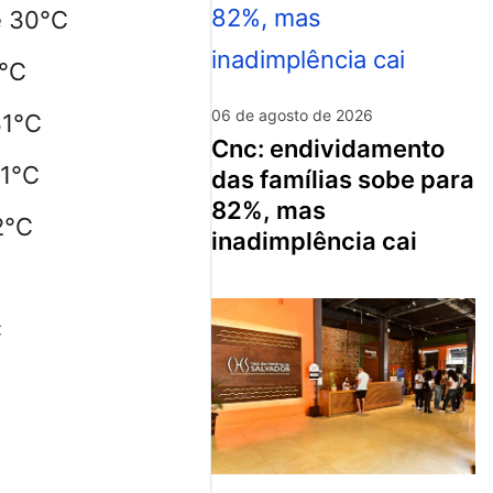
e 30°C
1°C
06 de agosto de 2026
31°C
cnc: endividamento
31°C
das famílias sobe para
82%, mas
2°C
inadimplência cai
C