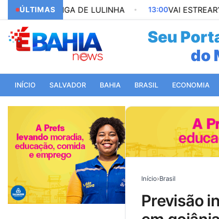
IZ AMIGA DE LULINHA
ÚLTIMAS
13:00
VAI ESTREAR? REFORÇO
Seu Porta
do 
da
INÍCIO
SALVADOR
BAHIA
BRASIL
ECONOMIA
Início
›
Brasil
previsão indica semana de muito sol e tempo seco