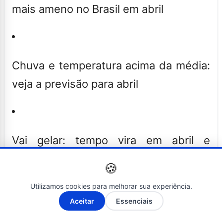
mais ameno no Brasil em abril
Chuva e temperatura acima da média:
veja a previsão para abril
Vai gelar: tempo vira em abril e
friozinho polar chega no Brasil
🍪
Utilizamos cookies para melhorar sua experiência.
Previsão do clima em Porto
A-
A+
Aceitar
Essenciais
Alegre