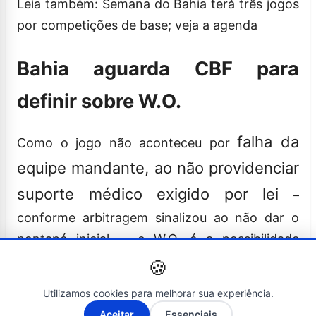
Leia também: Semana do Bahia terá três jogos
por competições de base; veja a agenda
Bahia aguarda CBF para
definir sobre W.O.
falha da
Como o jogo não aconteceu por
equipe mandante, ao não providenciar
suporte médico exigido por lei
–
conforme arbitragem sinalizou ao não dar o
pontapé inicial –, o W.O. é a possibilidade
esperada pelo Bahia.
🍪
Contudo, ainda não há confirmação por parte
Utilizamos cookies para melhorar sua experiência.
A-
A+
da CBF nem para os clubes, tampouco através
Aceitar
Essenciais