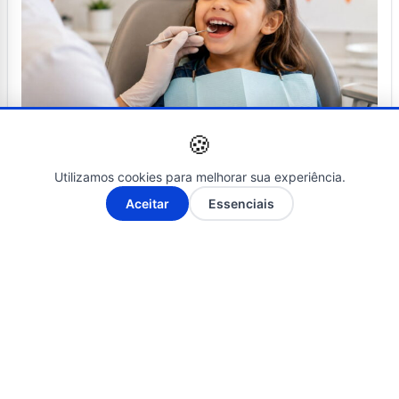
🍪
SAÚDE
04 de julho de 2026
Utilizamos cookies para melhorar sua experiência.
julho laranja reforça avaliação
A-
A+
Aceitar
Essenciais
craniofacial na infância
Últimas Notícias