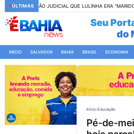
 AÇÃO JUDICIAL QUE LULINHA ERA “MARIDO” DE ROBE
ÚLTIMAS
Seu Porta
do 
INÍCIO
SALVADOR
BAHIA
BRASIL
ECONOMIA
Início
›
Educação
pé-de-meia: nascidos em maio e junho recebem