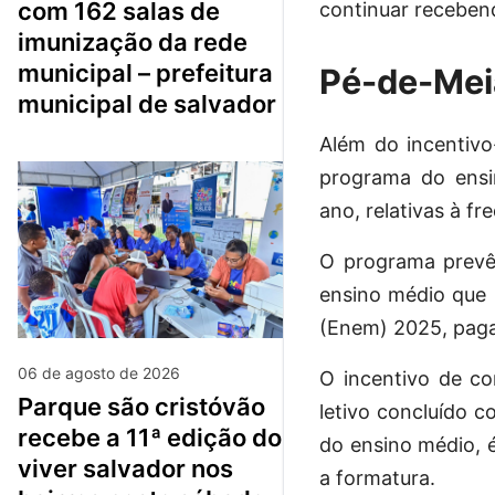
com 162 salas de
continuar receben
imunização da rede
municipal – prefeitura
Pé-de-Me
municipal de salvador
Além do incentivo-
programa do ensi
ano, relativas à fr
O programa prevê
ensino médio que 
(Enem) 2025, paga
06 de agosto de 2026
O incentivo de c
parque são cristóvão
letivo concluído c
recebe a 11ª edição do
do ensino médio, 
viver salvador nos
a formatura.