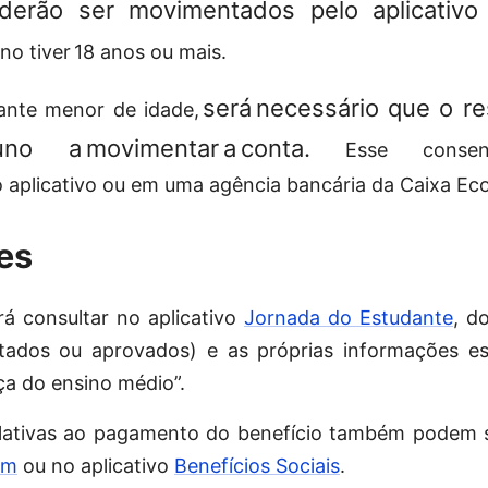
derão ser movimentados pelo aplicativ
uno tiver 18 anos ou mais.
será necessário que o re
ante menor de idade,
luno a movimentar a conta.
Esse consen
io aplicativo ou em uma agência bancária da Caixa Ec
ões
á consultar no aplicativo
Jornada do Estudante
, d
tados ou aprovados) e as próprias informações es
a do ensino médio”.
lativas ao pagamento do benefício também podem 
em
ou no aplicativo
Benefícios Sociais
.