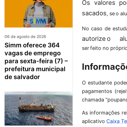
Os valores po
sacados
, se o al
No caso de estud
06 de agosto de 2026
autorize o a
simm oferece 364
ser feito no própr
vagas de emprego
para sexta-feira (7) –
Informaç
prefeitura municipal
de salvador
O estudante poder
pagamentos (rejei
chamada “poupanç
As informações re
aplicativo
Caixa T