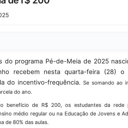
la de r$ 200
025
es do programa Pé-de-Meia de 2025 nasc
nho recebem nesta quarta-feira (28) o
a do incentivo-frequência.
Se somando ao inc
arcela do ano.
 ao benefício de R$ 200, os estudantes da rede 
nsino médio regular ou na Educação de Jovens e A
ma de 80% das aulas.