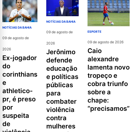
NOTÍCIAS DA BAHIA
NOTÍCIAS DA BAHIA
09 de agosto de
ESPORTE
09 de agosto de
09 de agosto de 2026
2026
2026
caio
jerônimo
ex-jogador
alexandre
defende
do
lamenta novo
educação
corinthians
tropeço e
e políticas
e
cobra triunfo
públicas
athletico-
sobre a
para
pr, é preso
chape:
combater
por
“precisamos”
violência
suspeita
contra
de
mulheres
violência