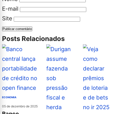
E-mail
Site
Posts Relacionados
ECONOMIA
05 de dezembro de 2025
banco