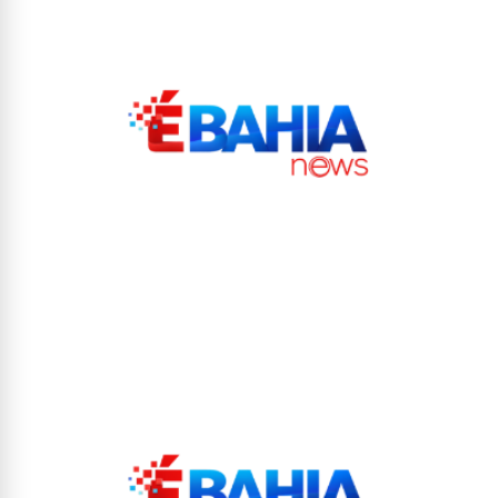
qualquer momento, sem aviso prévio.
Agradecemos sua visita. Este site é constantemente atualizado com
notícias e conteúdos relevantes para você, gamer. Bom proveito!
📰 Notícias verificadas e atualizadas diariamente.
📰 Cobertura completa do Brasil, Bahia, Salvador e
principais cidades da região.
📰 Compromisso com a ética, a transparência e a
responsabilidade jornalística.
📰 Informações apuradas em fontes oficiais e confiáveis.
📰 Jornalismo independente, com foco no interesse
público e no combate à desinformação.