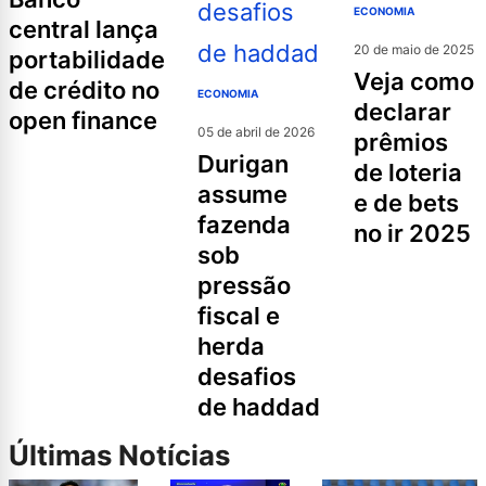
ECONOMIA
central lança
20 de maio de 2025
portabilidade
veja como
de crédito no
ECONOMIA
declarar
open finance
05 de abril de 2026
prêmios
durigan
de loteria
assume
e de bets
fazenda
no ir 2025
sob
pressão
fiscal e
herda
desafios
de haddad
Últimas Notícias