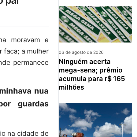
o pai
ilha moravam e
 faca; a mulher
06 de agosto de 2026
ninguém acerta
onde permanece
mega-sena; prêmio
acumula para r$ 165
milhões
aminhava nua
por guardas
io na cidade de