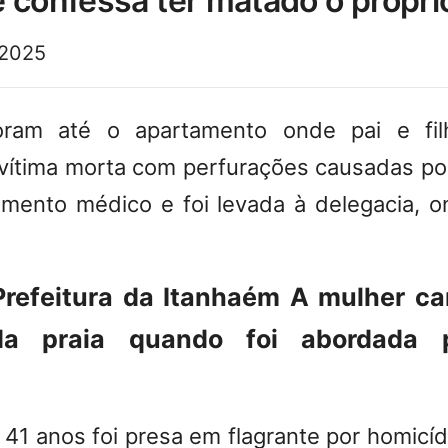
 confessa ter matado o própri
 2025
foram até o apartamento onde pai e f
vítima morta com perfurações causadas por
imento médico e foi levada à delegacia, 
Prefeitura da Itanhaém
A mulher c
da praia quando foi abordada 
41 anos foi presa em flagrante por homicíd