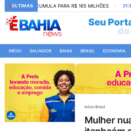
 ACUMULA PARA R$ 165 MILHÕES
ÚLTIMAS
21:35
PIX AMPLI
Seu Porta
do 
INÍCIO
SALVADOR
BAHIA
BRASIL
ECONOMIA
Início
›
Brasil
mulher nua é abordada por guardas na orla de