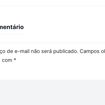
mentário
o de e-mail não será publicado.
Campos ob
s com
*