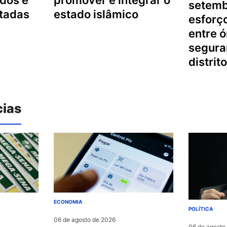
setemb
etadas
estado islâmico
esforç
entre 
segura
distrit
cias
ECONOMIA
POLÍTICA
06 de agosto de 2026
06 de agosto