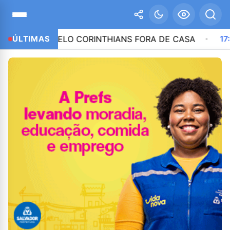
 4 A 2 PELO CORINTHIANS FORA DE CASA
ÚLTIMAS
17:01
AUL