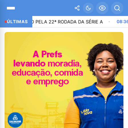
 JOGO PELA 22ª RODADA DA SÉRIE A
ÚLTIMAS
08:36
NIKOLAS