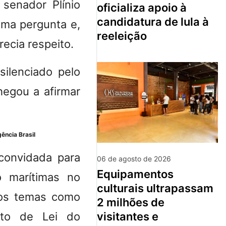
 senador Plínio
oficializa apoio à
candidatura de lula à
uma pergunta e,
reeleição
recia respeito
.
silenciado pelo
hegou a afirmar
ência Brasil
convidada para
06 de agosto de 2026
equipamentos
o marítimas no
culturais ultrapassam
sos temas como
2 milhões de
visitantes e
eto de Lei do