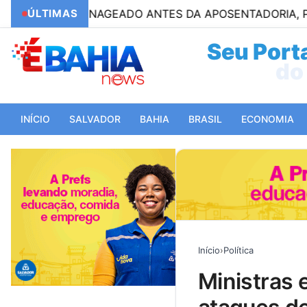
HOMENAGEADO ANTES DA APOSENTADORIA, PELLEGRINO
ÚLTIMAS
Seu Porta
do 
INÍCIO
SALVADOR
BAHIA
BRASIL
ECONOMIA
Início
›
Política
ministras e janja defendem marina silva após