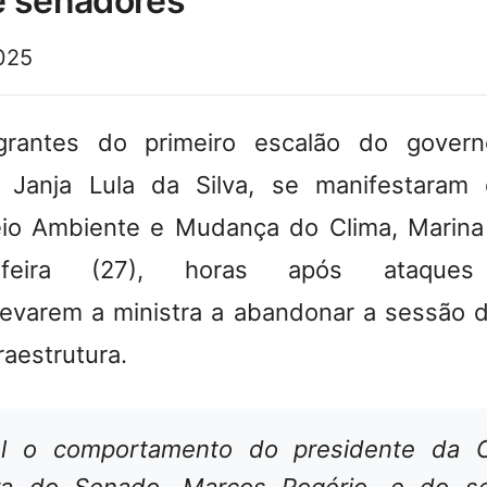
e senadores
025
grantes do primeiro escalão do gover
, Janja Lula da Silva, se manifestara
io Ambiente e Mudança do Clima, Marina 
a-feira (27), horas após
ataque
levarem a ministra a abandonar a sessão
raestrutura
.
vel o comportamento do presidente da 
ura do Senado, Marcos Rogério, e do se