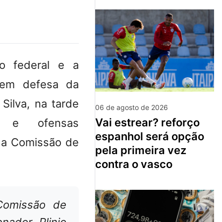
no federal e a
m em defesa da
Silva, na tarde
06 de agosto de 2026
vai estrear? reforço
s e ofensas
espanhol será opção
da
Comissão de
pela primeira vez
contra o vasco
Comissão de
nador Plinio