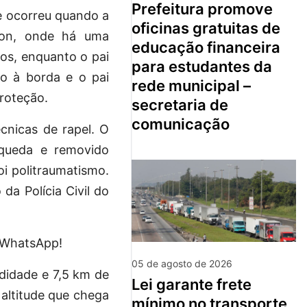
prefeitura promove
e ocorreu quando a
oficinas gratuitas de
ion, onde há uma
educação financeira
vos, enquanto o pai
para estudantes da
o à borda e o pai
rede municipal –
roteção.
secretaria de
comunicação
cnicas de rapel. O
queda e removido
oi politraumatismo.
da Polícia Civil do
u WhatsApp!
05 de agosto de 2026
didade e 7,5 km de
lei garante frete
altitude que chega
mínimo no transporte