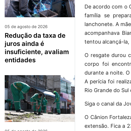
De acordo com o C
família se prep
lanchonete. A mãe 
05 de agosto de 2026
acompanhava Bian
redução da taxa de
tentou alcançá-la
juros ainda é
insuficiente, avaliam
O resgate durou c
entidades
corpo foi encon
durante a noite. O
A perícia foi real
Rio Grande do Sul 
Siga o canal da J
O Cânion Fortalez
extensão. Fica a 