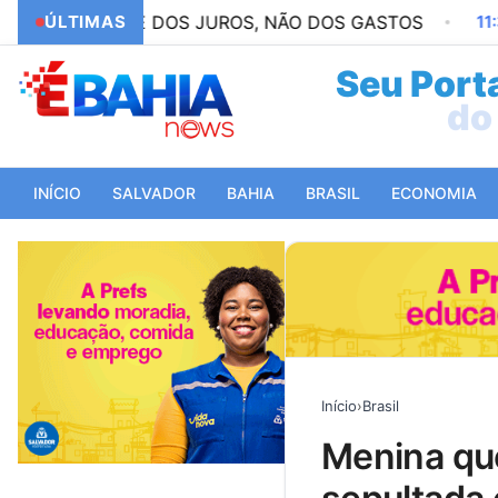
E DOS JUROS, NÃO DOS GASTOS
ÚLTIMAS
11:32
ENADE: PRAZ
Seu Porta
do 
INÍCIO
SALVADOR
BAHIA
BRASIL
ECONOMIA
Início
›
Brasil
menina que morreu após queda em cânion no rs é