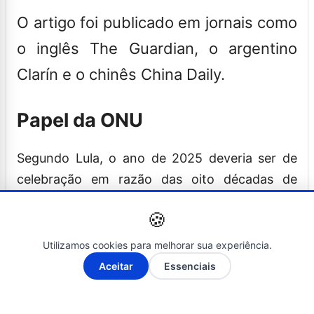
O artigo foi publicado em jornais como
o inglês The Guardian, o argentino
Clarín e o chinês China Daily.
Papel da ONU
Segundo Lula, o ano de 2025 deveria ser de
celebração em razão das oito décadas de
existência da Organização das Nações Unidas
🍪
(ONU), mas corre o risco de entrar para a
história como o ano em que a ordem
Utilizamos cookies para melhorar sua experiência.
internacional construída desde 1945 entrou em
A-
A+
Aceitar
Essenciais
colapso.