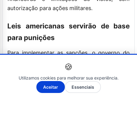
autorização para ações militares.
Leis americanas servirão de base
para punições
Para implementar as sanções, o governo do
presidente Donald Trump poderá utilizar
🍪
instrumentos jurídicos já existentes na
Utilizamos cookies para melhorar sua experiência.
legislação norte-americana.
A-
A+
Aceitar
Essenciais
Entre eles está a Racketeer Influenced and
Corrupt Organizations Act (RICO), utilizada no
combate a organizações criminosas envolvidas
em lavagem de dinheiro, corrupção, extorsão e
tráfico de drogas. Outra ferramenta é a