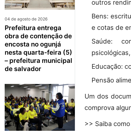
outros rendi
Bens
: escri
04 de agosto de 2026
e cotas de e
prefeitura entrega
obra de contenção de
Saúde:
comp
encosta no ogunjá
nesta quarta-feira (5)
psicológicas,
– prefeitura municipal
Educação:
co
de salvador
Pensão alime
Um dos docume
comprova algu
>> Saiba como 