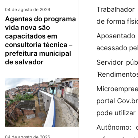
Trabalhador
04 de agosto de 2026
agentes do programa
de forma fís
vida nova são
Aposentado 
capacitados em
consultoria técnica –
acessado pel
prefeitura municipal
de salvador
Servidor públ
‘Rendimento
Microempree
portal Gov.b
pode utilizar
Autônomo:
q
04 de agosto de 2026