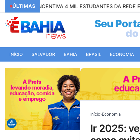
26” INCENTIVA 4 MIL ESTUDANTES DA REDE ESTADUAL
ÚLTIMAS
Seu Porta
do 
INÍCIO
SALVADOR
BAHIA
BRASIL
ECONOMIA
Início
›
Economia
ir 2025: veja quais os documentos necessários e