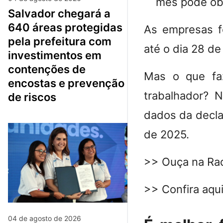
mês pode obt
salvador chegará a
640 áreas protegidas
As
empresas f
pela prefeitura com
até o dia 28 de
investimentos em
contenções de
Mas
o que fa
encostas e prevenção
trabalhador?
Ne
de riscos
dados da decla
de 2025.
>> Ouça na Rad
>> Confira aqui
04 de agosto de 2026