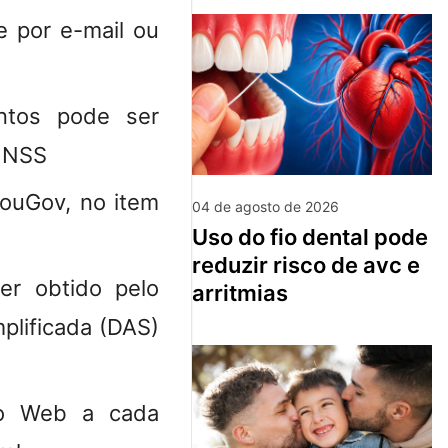
 por e-mail ou
ntos pode ser
 INSS
SouGov, no item
04 de agosto de 2026
uso do fio dental pode
reduzir risco de avc e
r obtido pelo
arritmias
plificada (DAS)
ão Web a cada