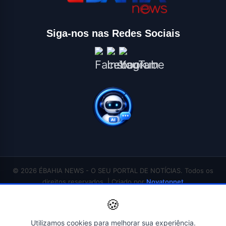
Siga-nos nas Redes Sociais
© 2026 ÉBAHIA NEWS - O SEU PORTAL DE NOTÍCIAS. Todos os
direitos reservados. | Criado por
Novatopnet
INÍCIO
SALVADOR
BAHIA
BRASIL
ECONOMIA
POLÍTICA
EDUCAÇÃO
🍪
SAÚDE
ESPORTES
ENTRETENIMENTO
CONTATO
Utilizamos cookies para melhorar sua experiência.