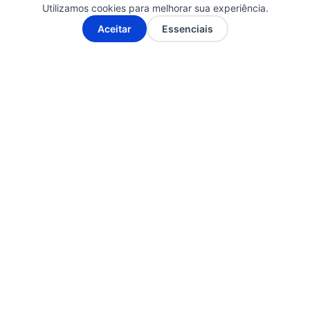
desenvolvimento regional.
Utilizamos cookies para melhorar sua experiência.
A-
A+
Aceitar
Essenciais
Fonte: Clique aqui
Essa notícia merece ser lida por mais gente.
Compartilhe!
Posts Relacionados