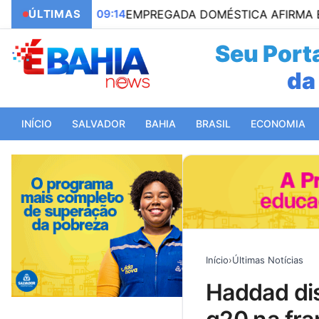
09:14
ÚLTIMAS
EMPREGADA DOMÉSTICA AFIRMA EM AÇÃO JUDIC
Seu Porta
da
do 
INÍCIO
SALVADOR
BAHIA
BRASIL
ECONOMIA
Início
›
Últimas Notícias
haddad discutirá transição ecológica e reforma do