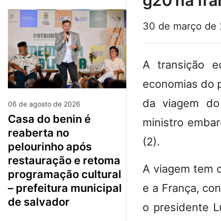
g20 na fra
30 de março de
A transição 
economias do p
da viagem do
06 de agosto de 2026
casa do benin é
ministro embar
reaberta no
(2).
pelourinho após
restauração e retoma
A viagem tem c
programação cultural
e a França, co
– prefeitura municipal
de salvador
o presidente Lu