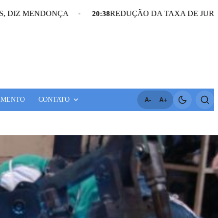
NDONÇA
REDUÇÃO DA TAXA DE JUROS AINDA É
20:38
IMENTO
CONTATO
A-
A+