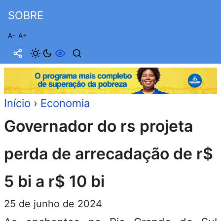
SOBRE
A-
A+
Início
›
Economia
Governador do rs projeta
perda de arrecadação de r$
5 bi a r$ 10 bi
25 de junho de 2024