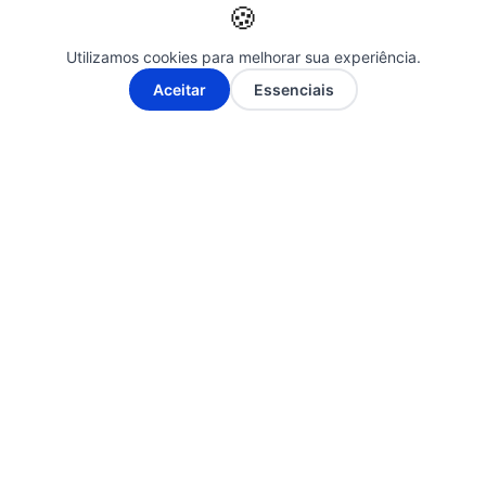
público e no combate à desinformação.
🍪
Utilizamos cookies para melhorar sua experiência.
A-
A+
Aceitar
Essenciais
Siga-nos nas Redes Sociais