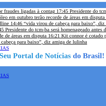
or fraudes ligadas à contag
17:45
Presidente do tc
óleo em outubro terão recorde de áreas em disputa
dline
14:46
“vida virou de cabeça para baixo”, diz
45
Presidente do tcm-ba será homenageado antes da
de de áreas em disputa
16:21
Kit connor é cotado 
 cabeça para baixo”, diz amiga de lulinha
do Brasil!
Seu Portal de Notícias