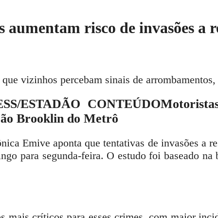
s aumentam risco de invasões a r
a que vizinhos percebam sinais de arrombamentos,
ESS/ESTADÃO CONTEÚDO
Motorista
ão Brooklin do Metrô
nica Emive aponta que tentativas de invasões a r
ngo para segunda-feira. O estudo foi baseado na
s mais críticos para esses crimes, com maior inc