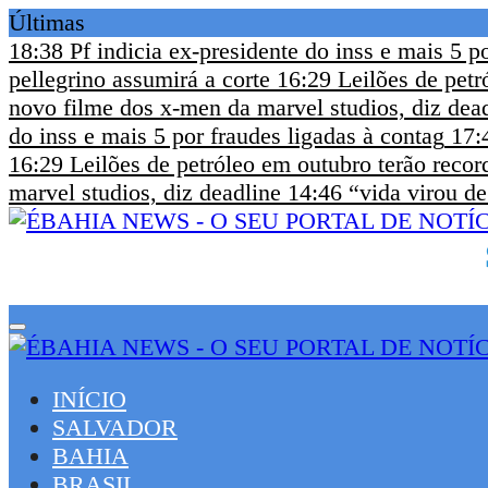
Últimas
18:38
Pf indicia ex-presidente do inss e mais 5 p
pellegrino assumirá a corte
16:29
Leilões de petr
novo filme dos x-men da marvel studios, diz dea
do inss e mais 5 por fraudes ligadas à contag
17:
16:29
Leilões de petróleo em outubro terão recor
marvel studios, diz deadline
14:46
“vida virou de
INÍCIO
SALVADOR
BAHIA
BRASIL