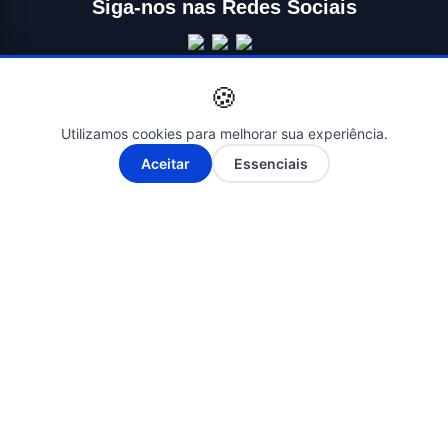
Siga-nos nas Redes Sociais
🍪
Utilizamos cookies para melhorar sua experiência.
A-
A+
Aceitar
Essenciais
© 2026 ÉBAHIA NEWS - O SEU PORTAL DE NOTÍCIAS. Todos os
direitos reservados. | Criado por
Novatopnet
INÍCIO
SALVADOR
BAHIA
BRASIL
ECONOMIA
POLÍTICA
EDUCAÇÃO
SAÚDE
ESPORTES
ENTRETENIMENTO
CONTATO