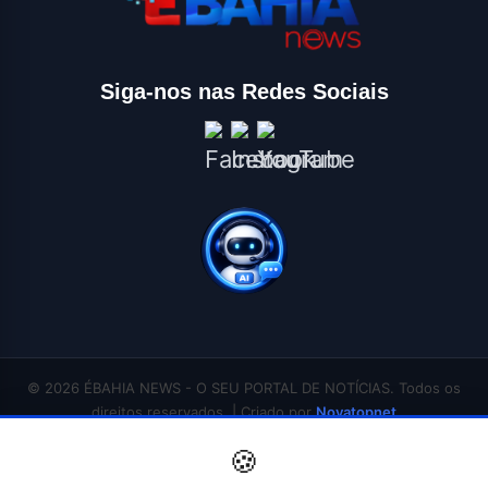
Siga-nos nas Redes Sociais
© 2026 ÉBAHIA NEWS - O SEU PORTAL DE NOTÍCIAS. Todos os
direitos reservados. | Criado por
Novatopnet
INÍCIO
SALVADOR
BAHIA
BRASIL
ECONOMIA
POLÍTICA
EDUCAÇÃO
🍪