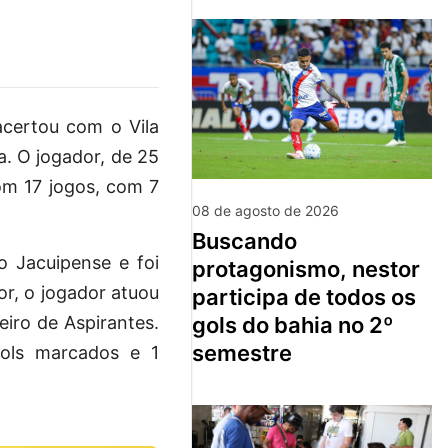
acertou com o Vila
a. O jogador, de 25
om 17 jogos, com 7
08 de agosto de 2026
buscando
o Jacuipense e foi
protagonismo, nestor
or, o jogador atuou
participa de todos os
iro de Aspirantes.
gols do bahia no 2º
semestre
gols marcados e 1