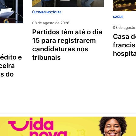
ÚLTIMAS NOTÍCIAS
SAÚDE
08 de agosto de 2026
08 de agosto
partidos têm até o dia
casa de retiro são
15 para registrarem
francis
candidaturas nos
hospit
édito e
tribunais
ceira
s do