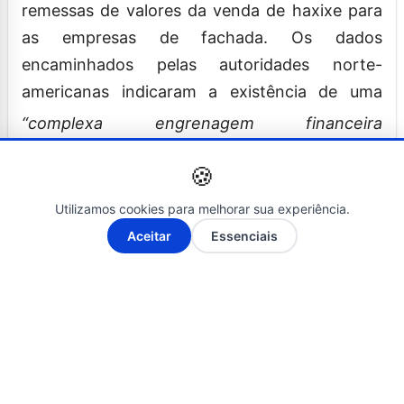
remessas de valores da venda de haxixe para
as empresas de fachada. Os dados
encaminhados pelas autoridades norte-
americanas indicaram a existência de uma
“complexa engrenagem financeira
transnacional, envolvendo a conversão de
🍪
moeda fiduciária em criptoativos”
.
Utilizamos cookies para melhorar sua experiência.
Eis a relação do que foi apresentado pela
A-
A+
Aceitar
Essenciais
Polícia Federal em seu relatório, que pediu a
prisão temporária — com duração de 5 dias —
dos 13 investigados:
Victor Henrique de Oliveira Shimada
(Liderança): Apontado como o líder do