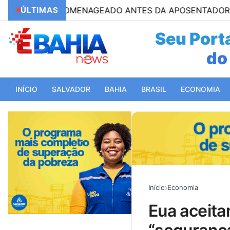
SERÁ HOMENAGEADO ANTES DA APOSENTADORIA, PELLE
ÚLTIMAS
Seu Porta
do 
INÍCIO
SALVADOR
BAHIA
BRASIL
ECONOMIA
Início
›
Economia
eua aceitam consulta do brasil na omc, mas alegam