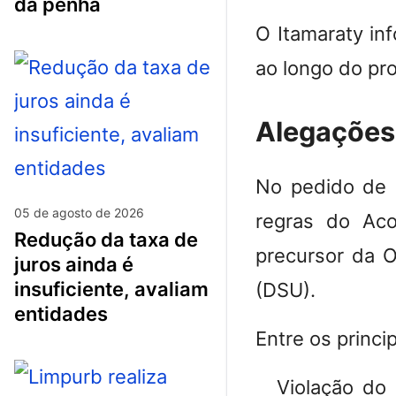
da penha
O
Itamaraty in
ao longo do pr
Alegações 
No pedido de 
05 de agosto de 2026
regras do Aco
redução da taxa de
precursor da 
juros ainda é
insuficiente, avaliam
(DSU)
.
entidades
Entre os princi
Violação do