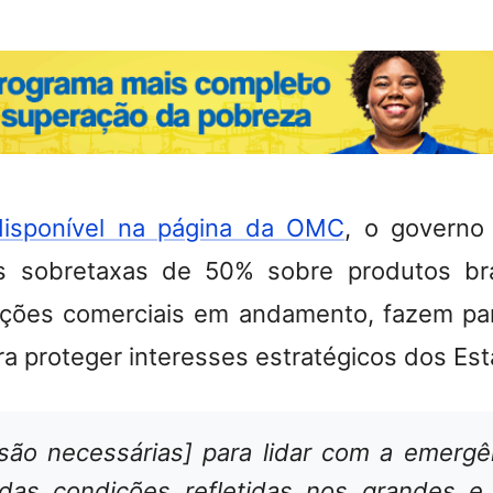
disponível na página da OMC
, o governo
s sobretaxas de 50% sobre produtos bras
ações comerciais em andamento, fazem pa
ra proteger interesses estratégicos dos Es
 são necessárias] para lidar com a emergê
das condições refletidas nos grandes e 