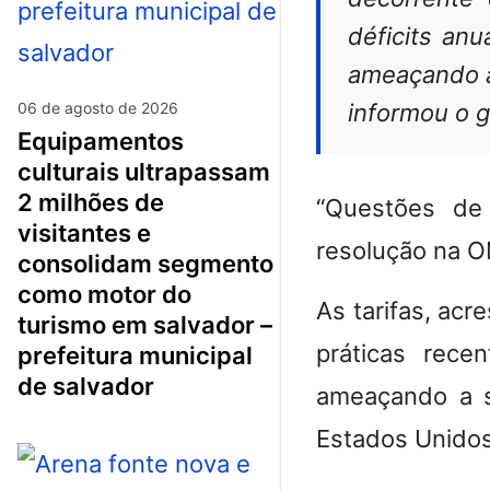
déficits an
ameaçando a
06 de agosto de 2026
informou o 
equipamentos
culturais ultrapassam
2 milhões de
“Questões de 
visitantes e
resolução na O
consolidam segmento
como motor do
As tarifas, ac
turismo em salvador –
práticas rece
prefeitura municipal
de salvador
ameaçando a s
Estados Unidos