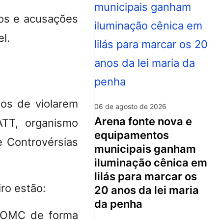
tos e acusações
el
.
dos de violarem
06 de agosto de 2026
arena fonte nova e
ATT, organismo
equipamentos
 Controvérsias
municipais ganham
iluminação cênica em
lilás para marcar os
iro estão:
20 anos da lei maria
da penha
a OMC de forma