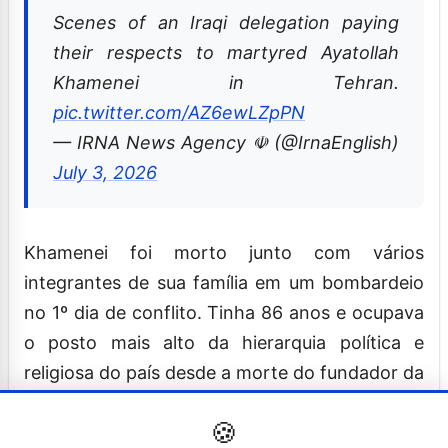
Scenes of an Iraqi delegation paying
their respects to martyred Ayatollah
Khamenei in Tehran.
pic.twitter.com/AZ6ewLZpPN
— IRNA News Agency ☫ (@IrnaEnglish)
July 3, 2026
Khamenei foi morto junto com vários
integrantes de sua família em um bombardeio
no 1º dia de conflito. Tinha 86 anos e ocupava
o posto mais alto da hierarquia política e
religiosa do país desde a morte do fundador da
República Islâmica, Ruhollah Khomeini. Estava
🍪
no posto desde 1989. Era o mais longevo