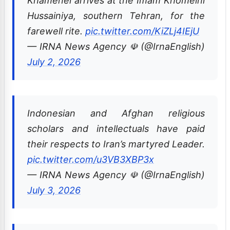
Khamenei arrives at the Imam Khomeini
Hussainiya, southern Tehran, for the
farewell rite.
pic.twitter.com/KiZLj4IEjU
— IRNA News Agency ☫ (@IrnaEnglish)
July 2, 2026
Indonesian and Afghan religious
scholars and intellectuals have paid
their respects to Iran’s martyred Leader.
pic.twitter.com/u3VB3XBP3x
— IRNA News Agency ☫ (@IrnaEnglish)
July 3, 2026