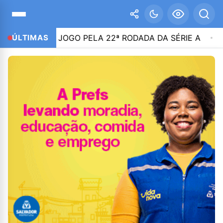
R AO JOGO PELA 22ª RODADA DA SÉRIE A
ÚLTIMAS
08:36
NIK