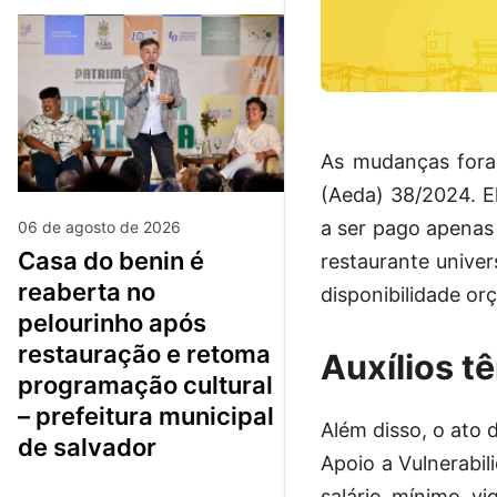
As mudanças foram
(Aeda) 38/2024. El
a ser pago apenas
06 de agosto de 2026
casa do benin é
restaurante unive
reaberta no
disponibilidade or
pelourinho após
restauração e retoma
Auxílios t
programação cultural
– prefeitura municipal
Além disso, o ato 
de salvador
Apoio a Vulnerabili
salário mínimo v