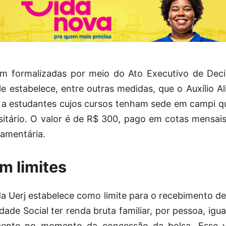
 formalizadas por meio do Ato Executivo de Deci
e estabelece, entre outras medidas, que o Auxílio 
 a estudantes cujos cursos tenham sede em campi q
rsitário. O valor é de R$ 300, pago em cotas mensai
çamentária.
êm limites
da Uerj estabelece como limite para o recebimento de 
dade Social ter renda bruta familiar, por pessoa, igua
igente no momento da concessão da bolsa. Esse v