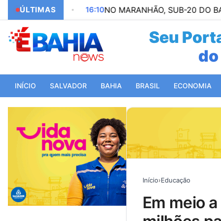
OBRAS
ÚLTIMAS
16:10
NO MARANHÃO, SUB-20 DO BAHIA FAZ 
Seu Porta
do 
INÍCIO
SALVADOR
BAHIA
BRASIL
ECONOMIA
Início
›
Educação
em meio a protestos, governo do rio repassa r$ 150