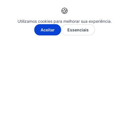
🍪
Utilizamos cookies para melhorar sua experiência.
A-
A+
Aceitar
Essenciais
Siga-nos nas Redes Sociais
© 2026 ÉBAHIA NEWS - O SEU PORTAL DE NOTÍCIAS. Todos os