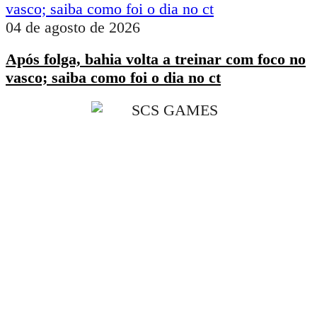
04 de agosto de 2026
Após folga, bahia volta a treinar com foco no
vasco; saiba como foi o dia no ct
Ao navegar por este site, você concorda com os nossos
Termos de Uso
,
Política 
Privacidade
O
ÉBAHIA NEWS
publica conteúdos sobre o que acontece em Salvador, Bahia, Brasi
Economia, Política, Educação, Saúde, Esportes e Entretenimento. As informações s
baseadas em fontes consideradas confiáveis; no entanto, não nos responsabilizamos p
decisões tomadas com base no conteúdo aqui apresentado.
Os materiais publicados são de autoria de seus respectivos criadores e idealizadores. O si
pode alterar, atualizar ou remover conteúdos a qualquer momento, sem aviso prévio.
Agradecemos sua visita. Este site é constantemente atualizado com notícias e conteúd
relevantes para você, gamer. Bom proveito!