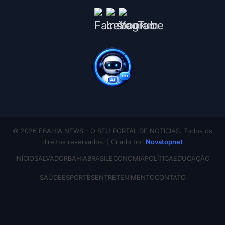
© 2026 ÉBAHIA NEWS - O SEU PORTAL DE NOTÍCIAS. Todos os
direitos reservados. | Criado por
Novatopnet
INÍCIO
SALVADOR
BAHIA
BRASIL
ECONOMIA
POLÍTICA
EDUCAÇÃO
SAÚDE
ESPORTES
ENTRETENIMENTO
CONTATO