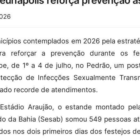
eunápolis reforça prevenção às
2026
icípios contemplados em 2026 pela estrat
a reforçar a prevenção durante os fes
be, de 1º a 4 de julho, no Pedrão, um po
etecção de Infecções Sexualmente Transmi
rado recorde de atendimentos.
 Estádio Araujão, o estande montado pel
o da Bahia (Sesab) somou 549 pessoas at
dos nos dois primeiros dias dos festejos d