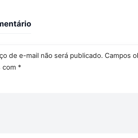
mentário
o de e-mail não será publicado.
Campos ob
s com
*