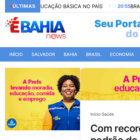
 DA EDUCAÇÃO BÁSICA NO PAÍS
ÚLTIMAS
20:55
BRASIL PRE
Seu Porta
do 
INÍCIO
SALVADOR
BAHIA
BRASIL
ECONOMIA
Início
›
Saúde
com recorde de atendimentos, posto da sesab no