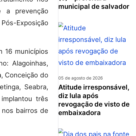
municipal de salvador
e a prevenção
s Pós-Exposição
m 16 municípios
no: Alagoinhas,
a, Conceição do
05 de agosto de 2026
petinga, Seabra,
atitude irresponsável,
diz lula após
 implantou três
revogação de visto de
 nos bairros de
embaixadora