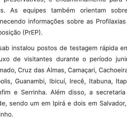
vos. As equipes também orientam sobr
necendo informações sobre as Profilaxia
posição (PrEP).
esab instalou postos de testagem rápida e
xo de visitantes durante o período juni
ado, Cruz das Almas, Camaçari, Cachoeir
lis, Guanambi, Ibicuí, Irecê, Itabuna, Ita
im e Serrinha. Além disso, a secretaria
e, sendo um em Ipirá e dois em Salvador,
inho.