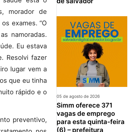
a saúde está o
de salvador
s, morador de
r os exames. “O
 as namoradas.
aúde. Eu estava
 Resolvi fazer
iro lugar vem a
os que eu tinha
uito rápido e o
05 de agosto de 2026
simm oferece 371
vagas de emprego
nto preventivo,
para esta quinta-feira
(6) – prefeitura
tratamento nos