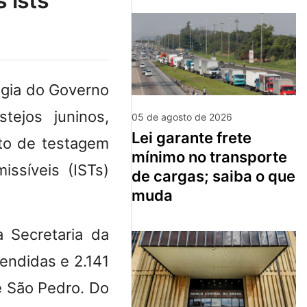
 ists
égia do Governo
tejos juninos,
05 de agosto de 2026
lei garante frete
sto de testagem
mínimo no transporte
ssíveis (ISTs)
de cargas; saiba o que
muda
a Secretaria da
endidas e 2.141
e São Pedro. Do