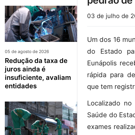
pedrão de 
03 de julho de 
​Um dos 16 mun
do Estado par
05 de agosto de 2026
redução da taxa de
Eunápolis rece
juros ainda é
rápida para d
insuficiente, avaliam
entidades
que tem regist
​Localizado no
Saúde do Estad
exames realiza