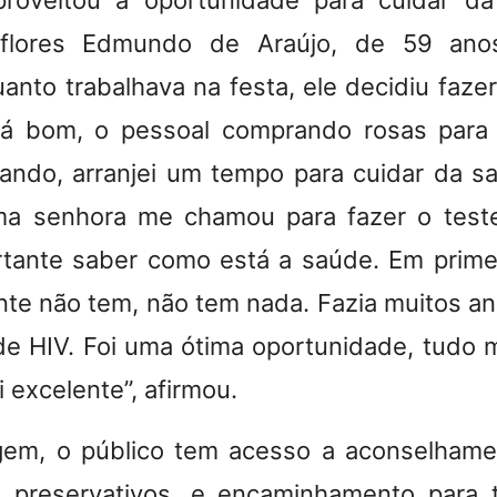
proveitou a oportunidade para cuidar d
flores Edmundo de Araújo, de 59 ano
uanto trabalhava na festa, ele decidiu faze
á bom, o pessoal comprando rosas para
ndo, arranjei um tempo para cuidar da s
a senhora me chamou para fazer o teste.
tante saber como está a saúde. Em prime
nte não tem, não tem nada. Fazia muitos an
de HIV. Foi uma ótima oportunidade, tudo m
 excelente”, afirmou.
gem, o público tem acesso a aconselhame
de preservativos, e encaminhamento para 