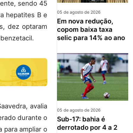
gente, sendo 45
05 de agosto de 2026
ra hepatites B e
em nova redução,
is, dez optaram
copom baixa taxa
selic para 14% ao ano
benzetacil.
aavedra, avalia
05 de agosto de 2026
erado durante o
sub-17: bahia é
derrotado por 4 a 2
a para ampliar o