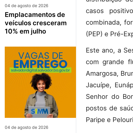
04 de agosto de 2026
casos positi
emplacamentos de
combinada, for
veículos cresceram
10% em julho
(PEP) e Pré-Ex
​Este ano, a S
com grande flu
Amargosa, Brum
Jacuípe, Eunápo
Senhor do Bonf
postos de saúd
Paripe e Pelour
04 de agosto de 2026