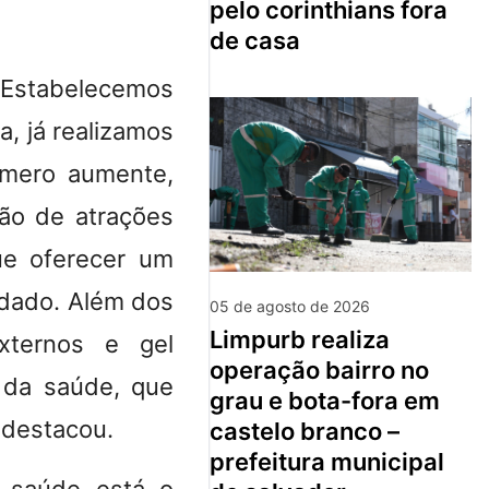
pelo corinthians fora
de casa
. Estabelecemos
, já realizamos
úmero aumente,
ão de atrações
ue oferecer um
idado. Além dos
05 de agosto de 2026
limpurb realiza
externos e gel
operação bairro no
 da saúde, que
grau e bota-fora em
 destacou.
castelo branco –
prefeitura municipal