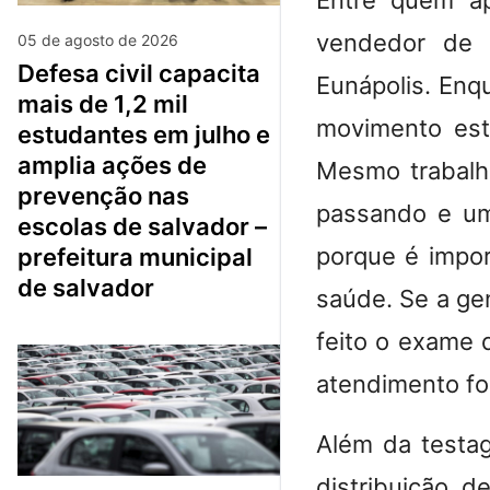
​Entre quem a
vendedor de 
05 de agosto de 2026
defesa civil capacita
Eunápolis. Enq
mais de 1,2 mil
movimento est
estudantes em julho e
amplia ações de
Mesmo trabalha
prevenção nas
passando e um
escolas de salvador –
porque é impor
prefeitura municipal
de salvador
saúde. Se a ge
feito o exame 
atendimento foi
​Além da testa
distribuição 