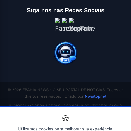
Siga-nos nas Redes Sociais
© 2026 ÉBAHIA NEWS - O SEU PORTAL DE NOTÍCIAS. Todos os
direitos reservados. | Criado por
Novatopnet
INÍCIO
SALVADOR
BAHIA
BRASIL
ECONOMIA
POLÍTICA
EDUCAÇÃO
🍪
SAÚDE
ESPORTES
ENTRETENIMENTO
CONTATO
Utilizamos cookies para melhorar sua experiência.