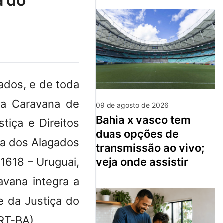
a do
ados, e de toda
 da Caravana de
09 de agosto de 2026
bahia x vasco tem
tiça e Direitos
duas opções de
ra dos Alagados
transmissão ao vivo;
 1618 – Uruguai,
veja onde assistir
avana integra a
e da Justiça do
RT-BA).