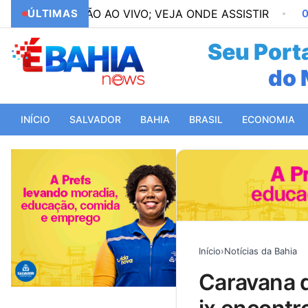
SSÃO AO VIVO; VEJA ONDE ASSISTIR
ÚLTIMAS
02:27
PATERN
Seu Porta
do 
da
INÍCIO
SALVADOR
BAHIA
BRASIL
ECONOMIA
Início
›
Notícias da Bahia
caravana de direitos humanos em alagados integra