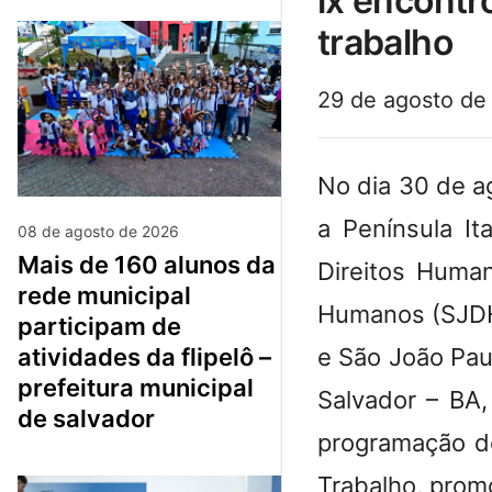
ix encontr
trabalho
29 de agosto de
No dia 30 de a
a Península It
08 de agosto de 2026
mais de 160 alunos da
Direitos Human
rede municipal
Humanos (SJDH)
participam de
e São João Paul
atividades da flipelô –
prefeitura municipal
Salvador – BA,
de salvador
programação do
Trabalho, prom