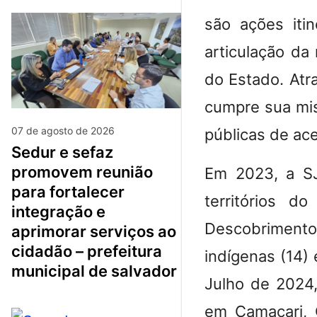
são ações iti
articulação da 
do Estado. Atr
cumpre sua mis
07 de agosto de 2026
públicas de ac
sedur e sefaz
promovem reunião
Em 2023, a SJ
para fortalecer
territórios d
integração e
Descobrimento
aprimorar serviços ao
cidadão – prefeitura
indígenas (14) 
municipal de salvador
Julho de 2024
em Camaçari, 