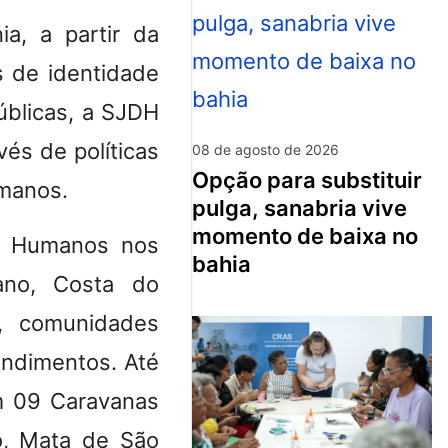
a, a partir da
os de identidade
úblicas, a SJDH
és de políticas
08 de agosto de 2026
opção para substituir
umanos.
pulga, sanabria vive
momento de baixa no
os Humanos nos
bahia
iano, Costa do
s, comunidades
tendimentos. Até
m 09 Caravanas
o, Mata de São