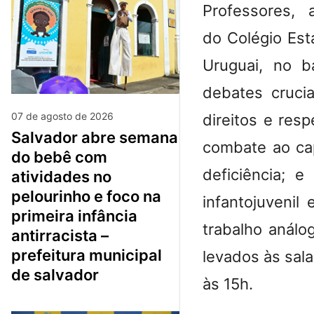
Professores,
do Colégio Est
Uruguai, no b
debates cruci
07 de agosto de 2026
direitos e res
salvador abre semana
combate ao cap
do bebê com
deficiência; e
atividades no
pelourinho e foco na
infantojuvenil
primeira infância
trabalho análo
antirracista –
prefeitura municipal
levados às sal
de salvador
às 15h.