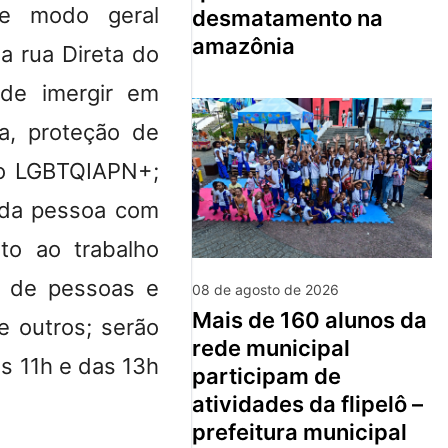
de modo geral
desmatamento na
amazônia
a rua Direta do
 de imergir em
a, proteção de
nto LGBTQIAPN+;
s da pessoa com
nto ao trabalho
co de pessoas e
08 de agosto de 2026
mais de 160 alunos da
e outros; serão
rede municipal
s 11h e das 13h
participam de
atividades da flipelô –
prefeitura municipal