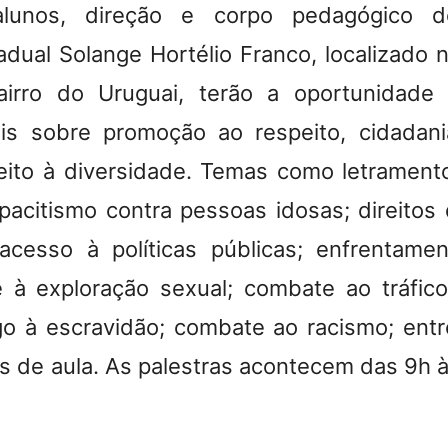
 alunos, direção e corpo pedagógico 
adual Solange Hortélio Franco, localizado n
airro do Uruguai, terão a oportunidade
ais sobre promoção ao respeito, cidadani
peito à diversidade. Temas como letrame
acitismo contra pessoas idosas; direito
 acesso à políticas públicas; enfrentame
 e à exploração sexual; combate ao tráfi
go à escravidão; combate ao racismo; entr
as de aula. As palestras acontecem das 9h à