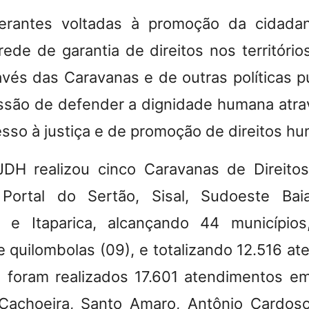
nerantes voltadas à promoção da cidadani
rede de garantia de direitos nos territóri
avés das Caravanas e de outras políticas p
são de defender a dignidade humana atrav
esso à justiça e de promoção de direitos h
DH realizou cinco Caravanas de Direit
o Portal do Sertão, Sisal, Sudoeste Ba
 e Itaparica, alcançando 44 município
e quilombolas (09), e totalizando 12.516 a
, foram realizados 17.601 atendimentos e
Cachoeira, Santo Amaro, Antônio Cardos