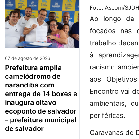
Foto: Ascom/SJD
Ao longo da 
focados nas d
trabalho decent
à aprendizagem
07 de agosto de 2026
racismo ambien
prefeitura amplia
camelódromo de
aos Objetivo
narandiba com
Encontro vai d
entrega de 14 boxes e
inaugura oitavo
ambientais, o
ecoponto de salvador
periféricas.
– prefeitura municipal
de salvador
Caravanas de 