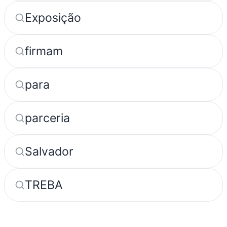
Exposição
firmam
para
parceria
Salvador
TREBA