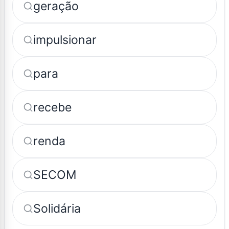
geração
impulsionar
para
recebe
renda
SECOM
Solidária