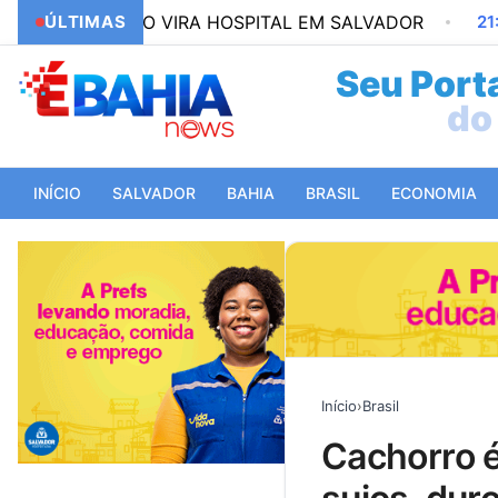
NCISCO VIRA HOSPITAL EM SALVADOR
ÚLTIMAS
21:19
REPUBL
Seu Porta
do 
INÍCIO
SALVADOR
BAHIA
BRASIL
ECONOMIA
Início
›
Brasil
cachorro é resgatado e tem quase 3 kg de pelos