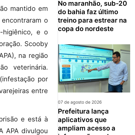
no maranhão, sub-20
cão mantido em
do bahia faz último
treino para estrear na
s encontraram o
copa do nordeste
higiênico, e o
poração. Scooby
APA), na região
o veterinária.
(infestação por
arejeiras entre
07 de agosto de 2026
prefeitura lança
prisão e está à
aplicativos que
ampliam acesso a
 A APA divulgou