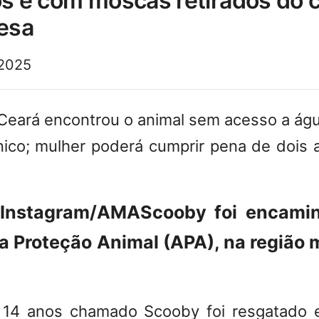
os e com moscas retirados do 
resa
 2025
do Ceará encontrou o animal sem acesso a ág
iênico; mulher poderá cumprir pena de dois 
/Instagram/AMA
Scooby foi encami
 Proteção Animal (APA), na região 
14 anos chamado Scooby foi resgatado 