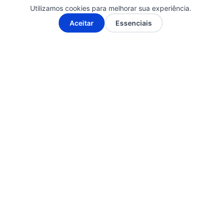
Utilizamos cookies para melhorar sua experiência.
green card
Ter um pedido de
ou visto para
A-
A+
Aceitar
Essenciais
Estados Unidos
os
recusado pode ser um
revés, mas não é o fim da linha. O sistema
imigratório americano, ao contrário de outros,
permite novas tentativas. No entanto, o
cenário atual, após o início da nova
administração do republicano Donald Trump,
exige atenção redobrada e uma compreensão
aprofundada das novas diretrizes.
O advogado Gustavo Nicolau, especialista em
imigração no Brasil e nos EUA e sócio
do
escritório de advocacia de imigração
Green
Card US
, afirma que “no próprio texto da
negativa, a imigração já orienta que o