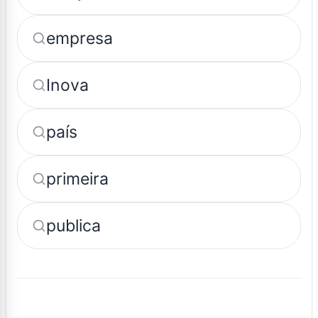
empresa
Inova
país
primeira
publica