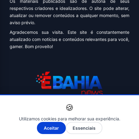
Os materiais publicados são de autoria de seus
respectivos criadores e idealizadores. O site pode alterar,
atualizar ou remover conteúdos a qualquer momento, sem
aviso prévio.
Agradecemos sua visita. Este site é constantemente
atualizado com notícias e conteúdos relevantes para você,
gamer. Bom proveito!
🍪
📰 Notícias verificadas e atualizadas diariamente.
📰 Cobertura completa do Brasil, Bahia, Salvador e
Utilizamos cookies para melhorar sua experiência.
principais cidades da região.
A-
A+
Aceitar
Essenciais
📰 Compromisso com a ética, a transparência e a