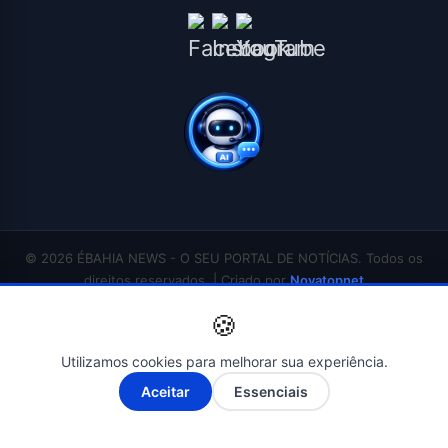
© 2026 ÉBAHIA NEWS - O SEU PORTAL DE NOTÍCIAS. Todos os
direitos reservados. | Criado por
Novatopnet
INÍCIO
SALVADOR
BAHIA
BRASIL
ECONOMIA
POLÍTICA
EDUCAÇÃO
🍪
SAÚDE
ESPORTES
ENTRETENIMENTO
CONTATO
Utilizamos cookies para melhorar sua experiência.
A-
A+
Aceitar
Essenciais